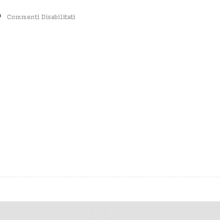
Su
Commenti Disabilitati
Sandwich
Di
Frittata