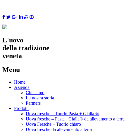
L'uovo
della tradizione
veneta
Menu
Skip
Home
to
Azienda
content
Chi siamo
La nostra storia
Partners
Prodotti
Uova fresche – Tuorlo Pasta + Gialla ®
Uova fresche – Pasta +Gialla® da allevamento a terra
Uova Fresche – Tuorlo chiaro
Uova fresche da allevamento a terra