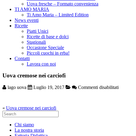
Uova fresche – Formato convenienza
TI AMO MARIA
Ti Amo Maria – Limited Edition
News eventi
Ricette
Piatti Unici
Ricette di base e dolci
Stagionali
Occasione Speciale
Piccoli cuochi in erba!
Contatti
Lavora con noi
Uova cremose nei carciofi
su
lago uova
Luglio 19, 2017
Commenti disabilitati
Uova
cremose
nei
«
Uova cremose nei carciofi
carciofi
Search
for:
Chi siamo
La nostra storia
Fattoria Didattica