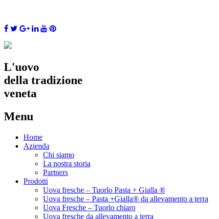
L'uovo
della tradizione
veneta
Menu
Skip
Home
to
Azienda
content
Chi siamo
La nostra storia
Partners
Prodotti
Uova fresche – Tuorlo Pasta + Gialla ®
Uova fresche – Pasta +Gialla® da allevamento a terra
Uova Fresche – Tuorlo chiaro
Uova fresche da allevamento a terra