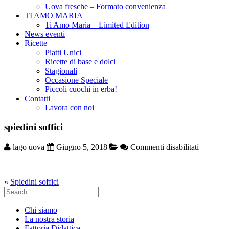
Uova fresche – Formato convenienza
TI AMO MARIA
Ti Amo Maria – Limited Edition
News eventi
Ricette
Piatti Unici
Ricette di base e dolci
Stagionali
Occasione Speciale
Piccoli cuochi in erba!
Contatti
Lavora con noi
spiedini soffici
su
lago uova
Giugno 5, 2018
Commenti disabilitati
spiedini
soffici
«
Spiedini soffici
Search
for:
Chi siamo
La nostra storia
Fattoria Didattica