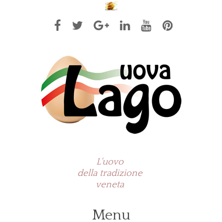
L'uovo
della tradizione
veneta
Menu