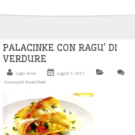
Skip
to
content
PALACINKE CON RAGU’ DI
VERDURE
Lago Uova
Luglio 7, 2017
Commenti Disabilitati
Su
PALACINKE
CON
RAGU’
DI
VERDURE