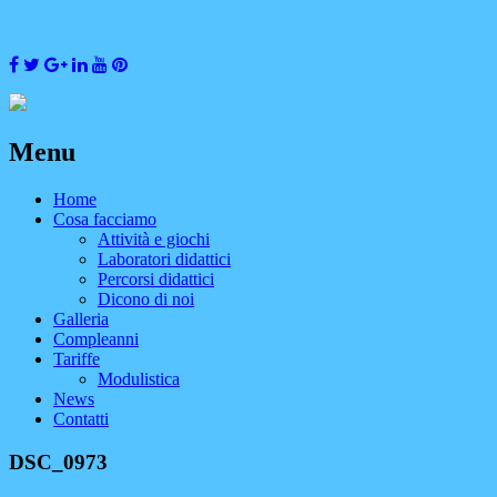
Menu
Skip
Home
to
Cosa facciamo
content
Attività e giochi
Laboratori didattici
Percorsi didattici
Dicono di noi
Galleria
Compleanni
Tariffe
Modulistica
News
Contatti
DSC_0973