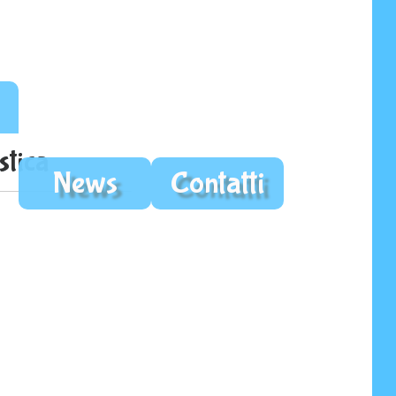
stica
News
Contatti