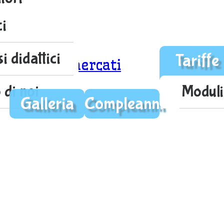
ci
i didattici
Tariffe
pesa Supermercati
GO!
 di noi
Moduli
ago!
Galleria
Compleanni