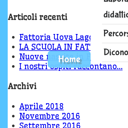
didatti
Articoli recenti
Percors
Fattoria Uova Lago & Euros
LA SCUOLA IN FATTORIA…LA
Dicono
Nuove nascite in Fattoria L
Home
I nostri ospiti raccontano…
Archivi
Aprile 2018
Novembre 2016
Settembre 2016