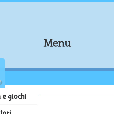
Menu
o
à e giochi
tori