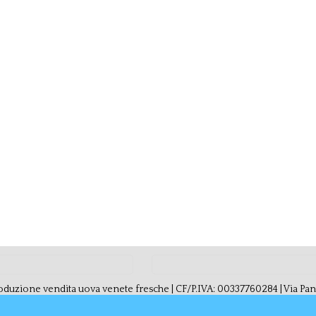
duzione vendita uova venete fresche | CF/P.IVA: 00337760284 | Via Pani, 