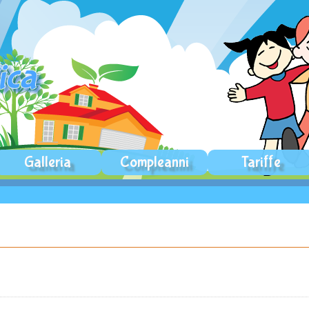
Galleria
Compleanni
Tariffe