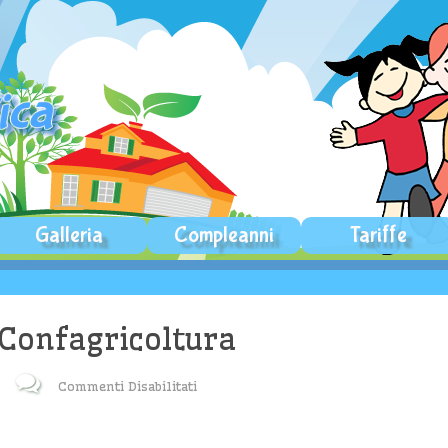
Galleria
Compleanni
Tariffe
onfagricoltura
Su
Commenti Disabilitati
Scheda_FATTORIA_LAGO_Confagrico