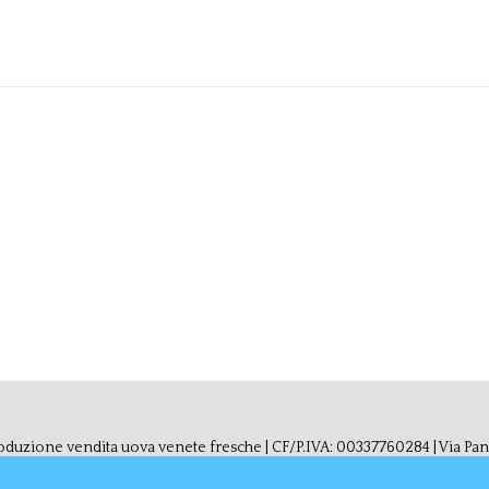
duzione vendita uova venete fresche | CF/P.IVA: 00337760284 | Via Pani, 