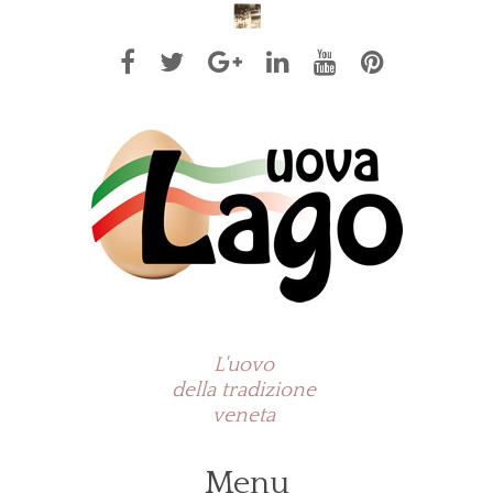
L'uovo
della tradizione
veneta
Menu