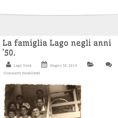
Skip
to
content
La famiglia Lago negli anni
’50.
Lago Uova
Giugno 30, 2016
Commenti Disabilitati
Su
La
Famiglia
Lago
Negli
Anni
’50.