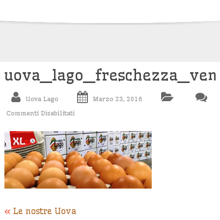
Skip
to
content
uova_lago_freschezza_ven
Uova Lago
Marzo 23, 2016
Commenti Disabilitati
Su
Uova_lago_freschezza_veneta_produzione
«
Le nostre Uova