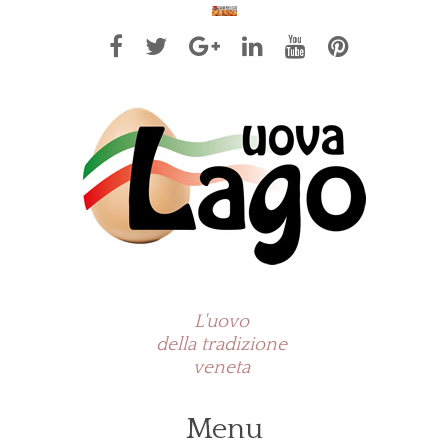
L'uovo
della tradizione
veneta
Menu