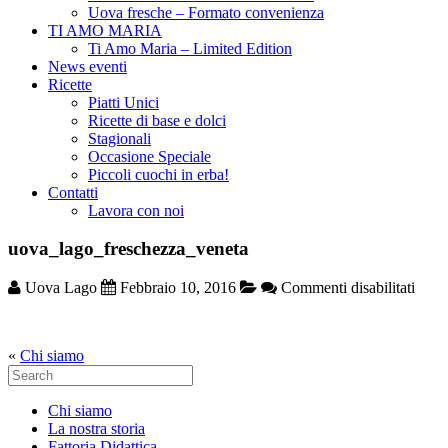
Uova fresche – Formato convenienza
TI AMO MARIA
Ti Amo Maria – Limited Edition
News eventi
Ricette
Piatti Unici
Ricette di base e dolci
Stagionali
Occasione Speciale
Piccoli cuochi in erba!
Contatti
Lavora con noi
uova_lago_freschezza_veneta
su
Uova Lago
Febbraio 10, 2016
Commenti disabilitati
uova
«
Chi siamo
Search
for:
Chi siamo
La nostra storia
Fattoria Didattica