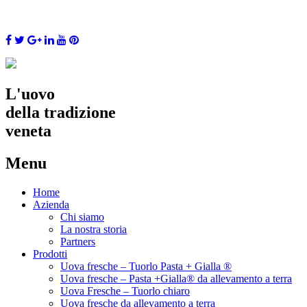
L'uovo
della tradizione
veneta
Menu
Skip
Home
to
Azienda
content
Chi siamo
La nostra storia
Partners
Prodotti
Uova fresche – Tuorlo Pasta + Gialla ®
Uova fresche – Pasta +Gialla® da allevamento a terra
Uova Fresche – Tuorlo chiaro
Uova fresche da allevamento a terra