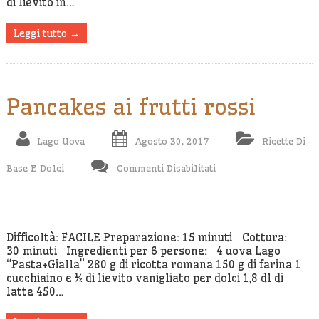
di lievito in…
Leggi tutto →
Pancakes ai frutti rossi
Lago Uova
Agosto 30, 2017
Ricette Di
Su
Base E Dolci
Commenti Disabilitati
Pancakes
Ai
Frutti
Rossi
Difficoltà: FACILE Preparazione: 15 minuti Cottura:
30 minuti Ingredienti per 6 persone: 4 uova Lago
“Pasta+Gialla” 280 g di ricotta romana 150 g di farina 1
cucchiaino e ½ di lievito vanigliato per dolci 1,8 dl di
latte 450…