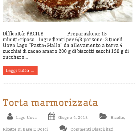
Difficoltà: FACILE Preparazione: 15
minuti+riposo Ingredienti per 6/8 persone: 3 tuorli
Uova Lago “Pasta+Gialla” da allevamento a terra 4
cucchiai di cacao amaro 200 g di biscotti secchi 150 g di
zucchero…
Leggi tutto →
Torta marmorizzata
Lago Uova
Giugno 4, 2018
Ricette
,
Su
Ricette Di Base E Dolci
Commenti Disabilitati
Torta