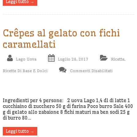
Leggi tutto →
Crêpes al gelato con fichi
caramellati
Lago Uova
Luglio 28, 2017
Ricette
,
Su
Ricette Di Base E Dolci
Commenti Disabilitati
Crêpes
Al
Gelato
Con
Ingredienti per 4 persone: 2 uova Lago 1,4 dl di latte 1
cucchiaino di zucchero 50 g di farina Poco burro Sale 400
Fichi
g di gelato allo zabaione 8 fichi maturi ma ben sodi 25 g
Caramellati
di burro 80…
Leggi tutto →