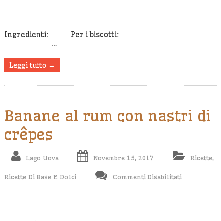
Al
The
Matcha
Ingredienti: Per i biscotti:
…
Leggi tutto →
Banane al rum con nastri di
crêpes
Lago Uova
Novembre 15, 2017
Ricette
,
Su
Ricette Di Base E Dolci
Commenti Disabilitati
Banane
Al
Rum