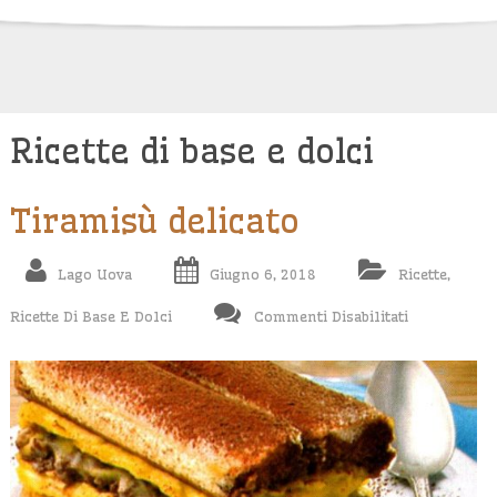
Skip
to
content
Ricette di base e dolci
Tiramisù delicato
Lago Uova
Giugno 6, 2018
Ricette
,
Su
Ricette Di Base E Dolci
Commenti Disabilitati
Tiramisù
Delicato