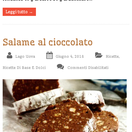
Leggi tutto →
Salame al cioccolato
Lago Uova
Giugno 4, 2018
Ricette
,
Su
Ricette Di Base E Dolci
Commenti Disabilitati
Salame
Al
Cioccolato