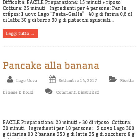
Con
Difficoltà: FACILE Preparazione: 15 minuti + riposo
Cottura: 25 minuti Ingredienti per 4 persone: Per le
Nastri
crêpes: 1 uovo Lago “Pasta+Gialla” 40 g di farina 0,6 dl
Di
di latte 30 g di burro 30 g di pistacchi sgusciati…
Crêpes
Leggi tutto →
Pancake alla banana
Lago Uova
Settembre 14, 2017
Ricette
Su
Di Base E Dolci
Commenti Disabilitati
Pancake
Alla
Banana
FACILE Preparazione: 20 minuti + 30 di riposo Cottura:
30 minuti Ingredienti per 10 persone: 2 uovo Lago 300
g di farina 00 2 banane 250 g di latte 25 g di zucchero 8 g