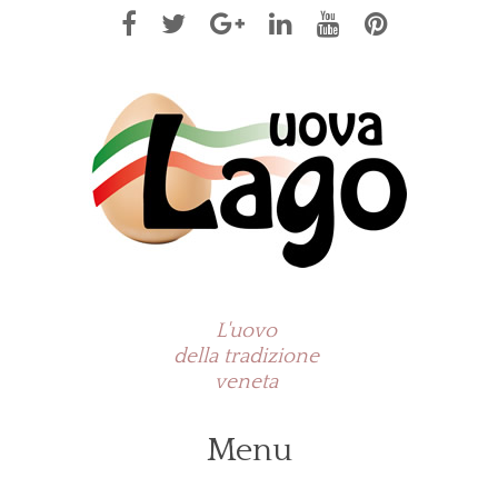
L'uovo
della tradizione
veneta
Menu