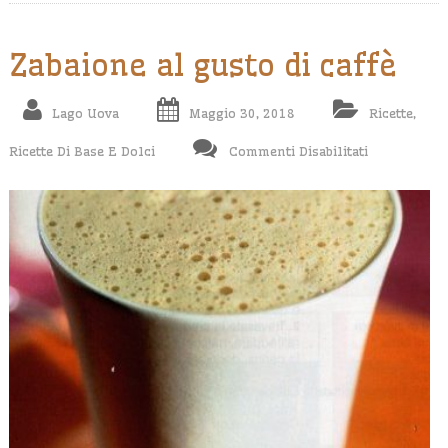
Zabaione al gusto di caffè
Lago Uova
Maggio 30, 2018
Ricette
,
Su
Ricette Di Base E Dolci
Commenti Disabilitati
Zabaione
Al
Gusto
Di
Caffè