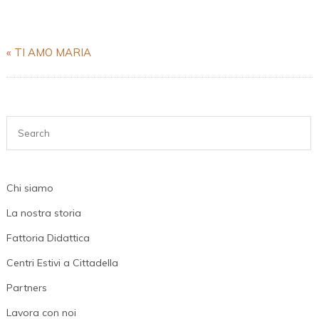
De
“Il
«
TI AMO MARIA
Mattino
Di
Padova”
Del
14-
02-
2018
Chi siamo
La nostra storia
Fattoria Didattica
Centri Estivi a Cittadella
Partners
Lavora con noi