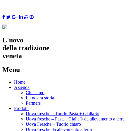
L'uovo
della tradizione
veneta
Menu
Skip
Home
to
Azienda
content
Chi siamo
La nostra storia
Partners
Prodotti
Uova fresche – Tuorlo Pasta + Gialla ®
Uova fresche – Pasta +Gialla® da allevamento a terra
Uova Fresche – Tuorlo chiaro
Uova fresche da allevamento a terra