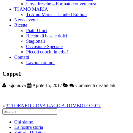
Uova fresche – Formato convenienza
TI AMO MARIA
Ti Amo Maria – Limited Edition
News eventi
Ricette
Piatti Unici
Ricette di base e dolci
Stagionali
Occasione Speciale
Piccoli cuochi in erba!
Contatti
Lavora con noi
Coppe1
su
lago uova
Aprile 15, 2017
Commenti disabilitati
Coppe1
«
3° TORNEO UOVA LAGO A TOMBOLO 2017
Search
for:
Chi siamo
La nostra storia
Fattoria Didattica