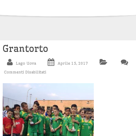
Skip
to
content
Grantorto
Lago Uova
Aprile 15, 2017
Commenti Disabilitati
Su
Grantorto