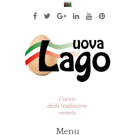
L'uovo
della tradizione
veneta
Menu