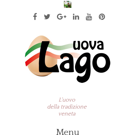
L'uovo
della tradizione
veneta
Menu