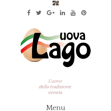
L'uovo
della tradizione
veneta
Menu