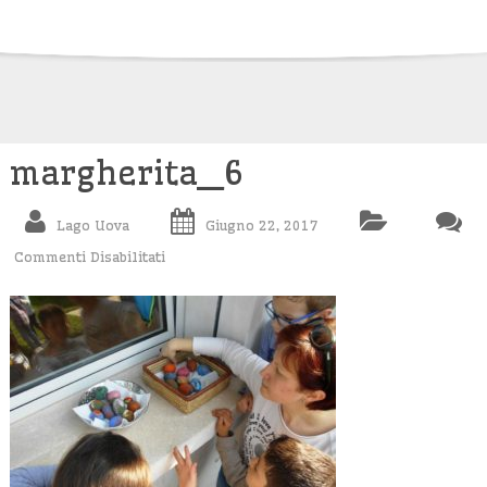
Skip
to
content
margherita_6
Lago Uova
Giugno 22, 2017
Commenti Disabilitati
Su
Margherita_6