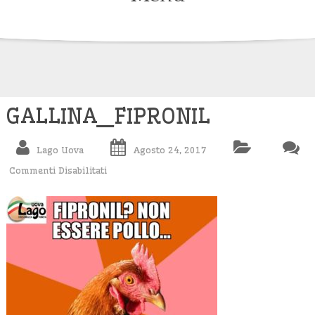
Skip
to
content
GALLINA_FIPRONIL
Lago Uova
Agosto 24, 2017
Commenti Disabilitati
Su
GALLINA_FIPRONIL