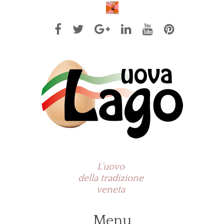
L'uovo
della tradizione
veneta
Menu