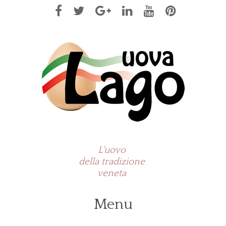
L'uovo
della tradizione
veneta
Menu