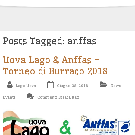
Skip
to
content
Posts Tagged: anffas
Uova Lago & Anffas –
Torneo di Burraco 2018
Lago Uova
Giugno 28, 2018
News
Su
Eventi
Commenti Disabilitati
Uova
Lago
&
Anffas
–