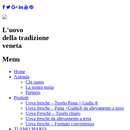
L'uovo
della tradizione
veneta
Menu
Skip
Home
to
Azienda
content
Chi siamo
La nostra storia
Partners
Prodotti
Uova fresche – Tuorlo Pasta + Gialla ®
Uova fresche – Pasta +Gialla® da allevamento a terra
Uova Fresche – Tuorlo chiaro
Uova fresche da allevamento a terra
Uova fresche – Formato convenienza
TI AMO MARIA