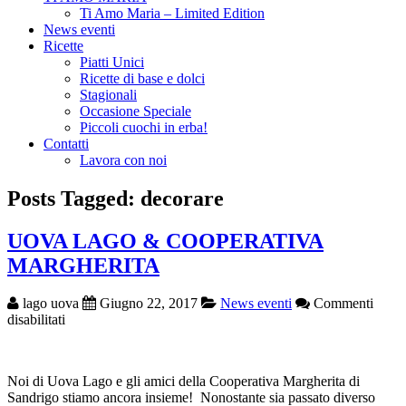
Ti Amo Maria – Limited Edition
News eventi
Ricette
Piatti Unici
Ricette di base e dolci
Stagionali
Occasione Speciale
Piccoli cuochi in erba!
Contatti
Lavora con noi
Posts Tagged: decorare
UOVA LAGO & COOPERATIVA
MARGHERITA
lago uova
Giugno 22, 2017
News eventi
Commenti
su
disabilitati
UOVA
LAGO
&
Noi di Uova Lago e gli amici della Cooperativa Margherita di
COOPERATIVA
Sandrigo stiamo ancora insieme! Nonostante sia passato diverso
MARGHERITA