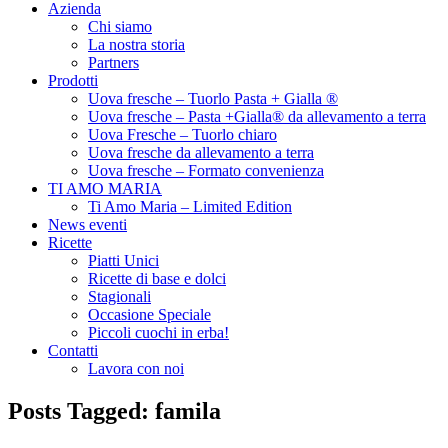
to
Azienda
content
Chi siamo
La nostra storia
Partners
Prodotti
Uova fresche – Tuorlo Pasta + Gialla ®
Uova fresche – Pasta +Gialla® da allevamento a terra
Uova Fresche – Tuorlo chiaro
Uova fresche da allevamento a terra
Uova fresche – Formato convenienza
TI AMO MARIA
Ti Amo Maria – Limited Edition
News eventi
Ricette
Piatti Unici
Ricette di base e dolci
Stagionali
Occasione Speciale
Piccoli cuochi in erba!
Contatti
Lavora con noi
Posts Tagged: famila