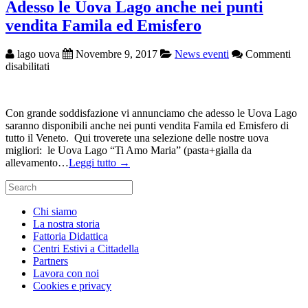
Adesso le Uova Lago anche nei punti
vendita Famila ed Emisfero
lago uova
Novembre 9, 2017
News eventi
Commenti
su
disabilitati
Adesso
le
Uova
Con grande soddisfazione vi annunciamo che adesso le Uova Lago
Lago
saranno disponibili anche nei punti vendita Famila ed Emisfero di
anche
tutto il Veneto. Qui troverete una selezione delle nostre uova
nei
migliori: le Uova Lago “Ti Amo Maria” (pasta+gialla da
punti
allevamento…
Leggi tutto →
vendita
Famila
Search
ed
for:
Emisfero
Chi siamo
La nostra storia
Fattoria Didattica
Centri Estivi a Cittadella
Partners
Lavora con noi
Cookies e privacy