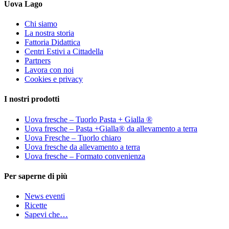
Uova Lago
Chi siamo
La nostra storia
Fattoria Didattica
Centri Estivi a Cittadella
Partners
Lavora con noi
Cookies e privacy
I nostri prodotti
Uova fresche – Tuorlo Pasta + Gialla ®
Uova fresche – Pasta +Gialla® da allevamento a terra
Uova Fresche – Tuorlo chiaro
Uova fresche da allevamento a terra
Uova fresche – Formato convenienza
Per saperne di più
News eventi
Ricette
Sapevi che…