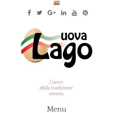
L'uovo
della tradizione
veneta
Menu