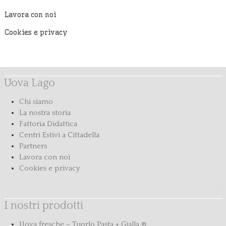
Lavora con noi
Cookies e privacy
Uova Lago
Chi siamo
La nostra storia
Fattoria Didattica
Centri Estivi a Cittadella
Partners
Lavora con noi
Cookies e privacy
I nostri prodotti
Uova fresche – Tuorlo Pasta + Gialla ®