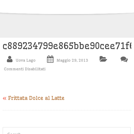
Skip
to
content
c889234799e865bbe90cee71f
Uova Lago
Maggio 29, 2013
Commenti Disabilitati
Su
C889234799e865bbe90cee71f6cd2e53
«
Frittata Dolce al Latte