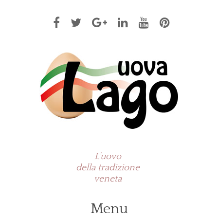
L'uovo
della tradizione
veneta
Menu