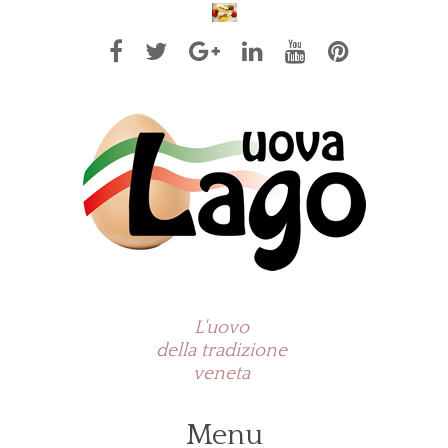
L'uovo
della tradizione
veneta
Menu