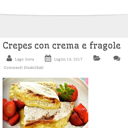
Skip
to
content
Crepes con crema e fragole
Lago Uova
Luglio 18, 2017
Commenti Disabilitati
Su
Crepes
Con
Crema
E
Fragole