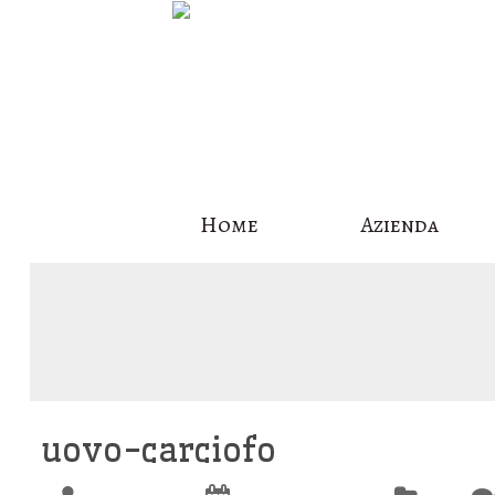
Skip
Home
Azienda
to
content
uovo-carciofo