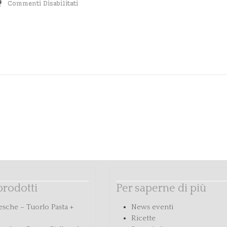
Commenti Disabilitati
Uovo-
Carciofo
 prodotti
Per saperne di più
esche – Tuorlo Pasta +
News eventi
Ricette