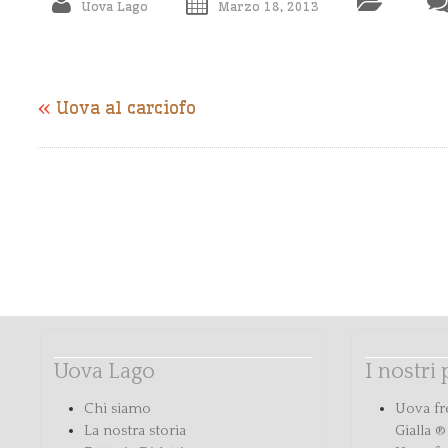
Uova Lago
Marzo 18, 2013
«
Uova al carciofo
Uova Lago
I nostri
Chi siamo
Uova fr
La nostra storia
Gialla ®