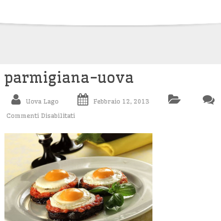
Skip
to
content
parmigiana-uova
Uova Lago
Febbraio 12, 2013
Commenti Disabilitati
Su
Parmigiana-
Uova