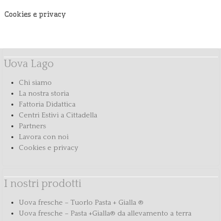
Cookies e privacy
Uova Lago
Chi siamo
La nostra storia
Fattoria Didattica
Centri Estivi a Cittadella
Partners
Lavora con noi
Cookies e privacy
I nostri prodotti
Uova fresche – Tuorlo Pasta + Gialla ®
Uova fresche – Pasta +Gialla® da allevamento a terra