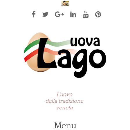
L'uovo
della tradizione
veneta
Menu