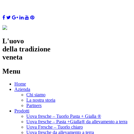
L'uovo
della tradizione
veneta
Menu
Skip
Home
to
Azienda
content
Chi siamo
La nostra storia
Partners
Prodotti
Uova fresche – Tuorlo Pasta + Gialla ®
Uova fresche – Pasta +Gialla® da allevamento a terra
Uova Fresche – Tuorlo chiaro
Uova fresche da allevamento a terra