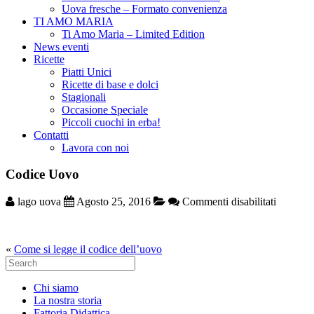
Uova fresche – Formato convenienza
TI AMO MARIA
Ti Amo Maria – Limited Edition
News eventi
Ricette
Piatti Unici
Ricette di base e dolci
Stagionali
Occasione Speciale
Piccoli cuochi in erba!
Contatti
Lavora con noi
Codice Uovo
su
lago uova
Agosto 25, 2016
Commenti disabilitati
Codice
Uovo
«
Come si legge il codice dell’uovo
Search
for:
Chi siamo
La nostra storia
Fattoria Didattica