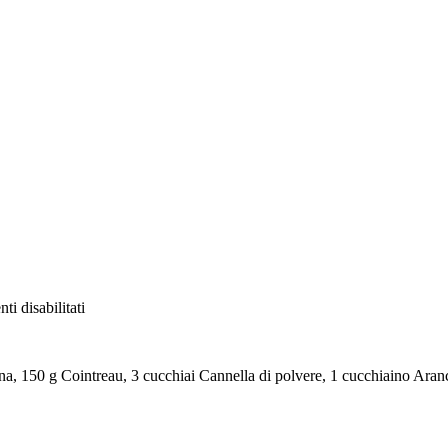
su
i disabilitati
Frittata
dolce
alla
a, 150 g Cointreau, 3 cucchiai Cannella di polvere, 1 cucchiaino Aranc
papaia