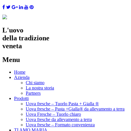
L'uovo
della tradizione
veneta
Menu
Skip
Home
to
Azienda
content
Chi siamo
La nostra storia
Partners
Prodotti
Uova fresche – Tuorlo Pasta + Gialla ®
Uova fresche – Pasta +Gialla® da allevamento a terra
Uova Fresche – Tuorlo chiaro
Uova fresche da allevamento a terra
Uova fresche – Formato convenienza
TI AMO MARIA