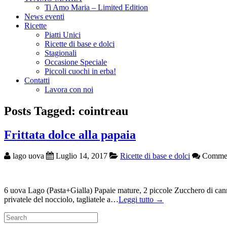
Ti Amo Maria – Limited Edition
News eventi
Ricette
Piatti Unici
Ricette di base e dolci
Stagionali
Occasione Speciale
Piccoli cuochi in erba!
Contatti
Lavora con noi
Posts Tagged: cointreau
Frittata dolce alla papaia
lago uova
Luglio 14, 2017
Ricette di base e dolci
Comment
6 uova Lago (Pasta+Gialla) Papaie mature, 2 piccole Zucchero di cann
privatele del nocciolo, tagliatele a…
Leggi tutto →
Search
for: