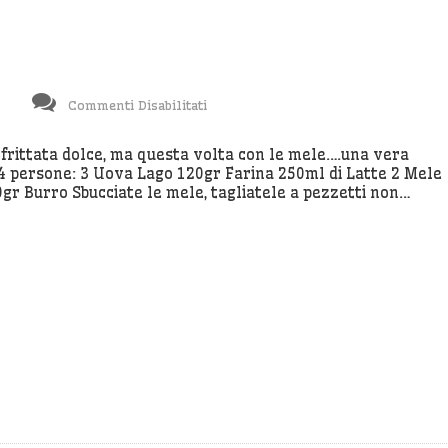
Su
Commenti Disabilitati
Frittata
Dolce
 frittata dolce, ma questa volta con le mele….una vera
r 4 persone: 3 Uova Lago 120gr Farina 250ml di Latte 2 Mele
Alle
gr Burro Sbucciate le mele, tagliatele a pezzetti non…
Mele