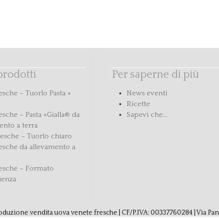
 prodotti
Per saperne di più
esche – Tuorlo Pasta +
News eventi
Ricette
esche – Pasta +Gialla® da
Sapevi che…
ento a terra
esche – Tuorlo chiaro
esche da allevamento a
esche – Formato
ienza
duzione vendita uova venete fresche | CF/P.IVA: 00337760284 | Via Pani, 