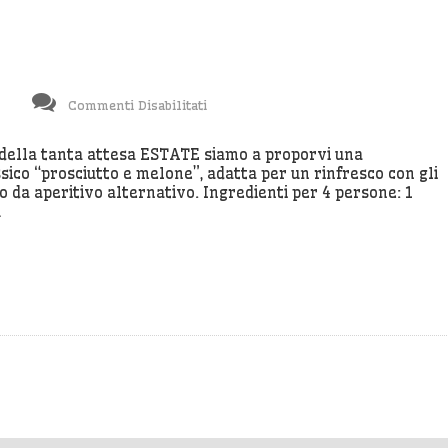
Su
Commenti Disabilitati
Spiedini
Al
o della tanta attesa ESTATE siamo a proporvi una
sico “prosciutto e melone”, adatta per un rinfresco con gli
Melone
o da aperitivo alternativo. Ingredienti per 4 persone: 1
Speciali
…