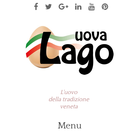
L'uovo
della tradizione
veneta
Menu