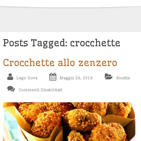
Skip
to
content
Posts Tagged: crocchette
Crocchette allo zenzero
Lago Uova
Maggio 28, 2018
Ricette
Su
Commenti Disabilitati
Crocchette
Allo
Zenzero