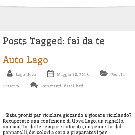
Skip
to
content
Posts Tagged: fai da te
Auto Lago
Lago Uova
Maggio 16, 2013
Riciclo
Su
Creativo
Commenti Disabilitati
Auto
Lago
Siete pronti per riciclare giocando e giocare riciclando?
Recuperate una confezione di Uova Lago, un righello,
una matita, delle tempere colorate, un pennello, dei
pennarelli, dei colori a cera e preparatevi per