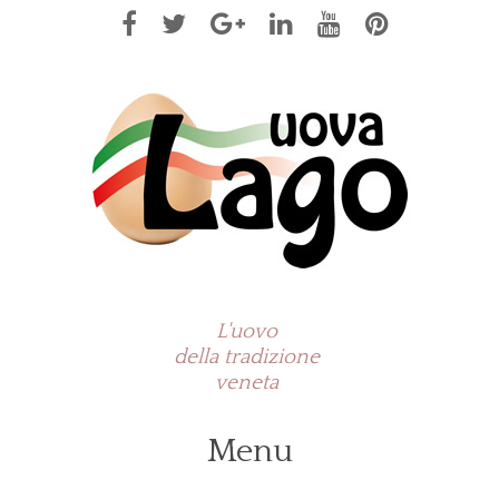
L'uovo
della tradizione
veneta
Menu