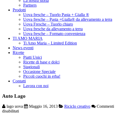
La nostra storia
Partners
Prodotti
Uova fresche – Tuorlo Pasta + Gialla ®
Uova fresche – Pasta +Gialla® da allevamento a terra
Uova Fresche – Tuorlo chiaro
Uova fresche da allevamento a terra
Uova fresche – Formato convenienza
TI AMO MARIA
Ti Amo Maria – Limited Edition
News eventi
Ricette
Piatti Unici
Ricette di base e dolci
Stagionali
Occasione Speciale
Piccoli cuochi in erba!
Contatti
Lavora con noi
Auto Lago
lago uova
Maggio 16, 2013
Riciclo creativo
Commenti
su
disabilitati
Auto