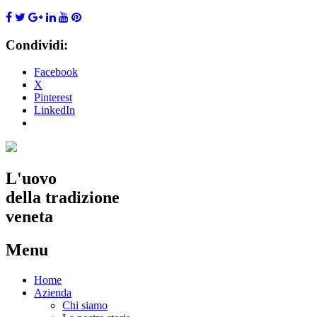
Condividi:
Facebook
X
Pinterest
LinkedIn
L'uovo
della tradizione
veneta
Menu
Skip
Home
to
Azienda
content
Chi siamo