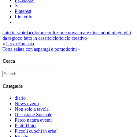
Facebook
X
Pinterest
LinkedIn
auto in scatola
colorare
confezione uova
creare giocando
dipingere
fai
da te
gioco fatto in casa
riciclo
riciclo creativo
«
Uova Fantasia
Torta salata con asparagi e pomodorini
»
Cerca
Search
for:
Categorie
diario
News eventi
Non solo a tavola
Occasione Speciale
Parco natura eventi
Piatti Unici
Piccoli cuochi in erba!
Ricette