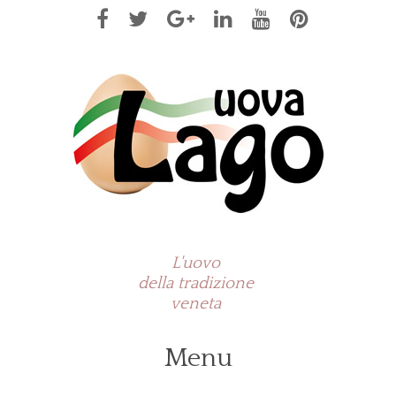
L'uovo
della tradizione
veneta
Menu