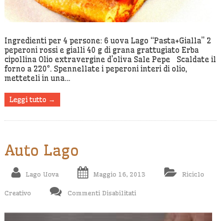
Ingredienti per 4 persone: 6 uova Lago “Pasta+Gialla” 2
peperoni rossi e gialli 40 g di grana grattugiato Erba
cipollina Olio extravergine d’oliva Sale Pepe Scaldate il
forno a 220°. Spennellate i peperoni interi di olio,
metteteli in una…
Leggi tutto →
Auto Lago
Lago Uova
Maggio 16, 2013
Riciclo
Su
Creativo
Commenti Disabilitati
Auto
Lago