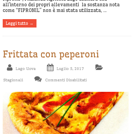
all’interno dei propri allevamenti la sostanza nota
come “FIPRONIL” non è mai stata utilizzata, …
Leggi tutto →
Frittata con peperoni
Lago Uova
Luglio 5, 2017
Su
Stagionali
Commenti Disabilitati
Frittata
Con
Peperoni