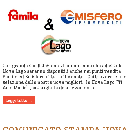
Le
Uova
Lago
Anche
Nei
Punti
Vendita
Famila
Ed
Con grande soddisfazione vi annunciamo che adesso le
Emisfero
Uova Lago saranno disponibili anche nei punti vendita
Famila ed Emisfero di tutto il Veneto. Qui troverete una
selezione delle nostre uova migliori: le Uova Lago “Ti
Amo Maria” (pasta+gialla da allevamento…
Leggi tutto →