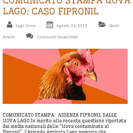
COMUNICATO STAMPA UOVA
LAGO: CASO FIPRONIL
Lago Uova
Agosto 24, 2017
News
Su
Eventi
Commenti Disabilitati
COMUNICATO
STAMPA
UOVA
LAGO:
CASO
FIPRONIL
COMUNICATO STAMPA: ASSENZA FIPRONIL DALLE
UOVA LAGO In merito alla recente questione riportata
dai media nazionali delle “Uova contaminate al
Fipronil”, l’Azienda Agricola Lago assicura che