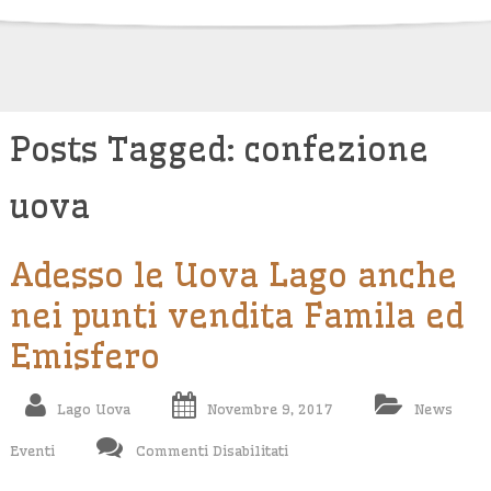
Skip
to
content
Posts Tagged: confezione
uova
Adesso le Uova Lago anche
nei punti vendita Famila ed
Emisfero
Lago Uova
Novembre 9, 2017
News
Su
Eventi
Commenti Disabilitati
Adesso