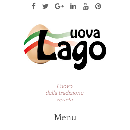
L'uovo
della tradizione
veneta
Menu