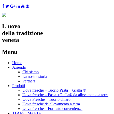
L'uovo
della tradizione
veneta
Menu
Skip
Home
to
Azienda
content
Chi siamo
La nostra storia
Partners
Prodotti
Uova fresche – Tuorlo Pasta + Gialla ®
Uova fresche – Pasta +Gialla® da allevamento a terra
Uova Fresche – Tuorlo chiaro
Uova fresche da allevamento a terra
Uova fresche – Formato convenienza
TI AMO MARIA