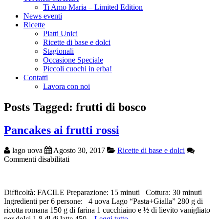
Ti Amo Maria – Limited Edition
News eventi
Ricette
Piatti Unici
Ricette di base e dolci
Stagionali
Occasione Speciale
Piccoli cuochi in erba!
Contatti
Lavora con noi
Posts Tagged: frutti di bosco
Pancakes ai frutti rossi
lago uova
Agosto 30, 2017
Ricette di base e dolci
su
Commenti disabilitati
Pancakes
ai
frutti
Difficoltà: FACILE Preparazione: 15 minuti Cottura: 30 minuti
rossi
Ingredienti per 6 persone: 4 uova Lago “Pasta+Gialla” 280 g di
ricotta romana 150 g di farina 1 cucchiaino e ½ di lievito vanigliato
per dolci 1,8 dl di latte 450…
Leggi tutto →