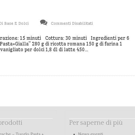
Su
Di Base E Dolci
Commenti Disabilitati
Pancakes
Ai
arazione: 15 minuti Cottura: 30 minuti Ingredienti per 6
asta+Gialla” 280 g di ricotta romana 150 g di farina 1
Frutti
 vanigliato per dolci 1,8 dl di latte 450…
Rossi
 prodotti
Per saperne di più
esche – Tuorlo Pasta +
News eventi