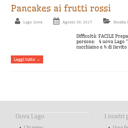
Pancakes ai frutti rossi
Lago Uova
Agosto 30, 2017
Ricette 
Difficoltà: FACILE Prep
persone: 4 uova Lago “P
cucchiaino e ½ di lievito
Leggi tutto →
Uova Lago
I nostri
Chi siamo
Uova fr