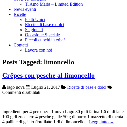
Ti Amo Maria – Limited Edition
News eventi
Ricette
Piatti Unici
Ricette di base e dolci
Stagionali
Occasione Speciale
Piccoli cuochi in erba!
Contatti
Lavora con noi
Posts Tagged: limoncello
Crêpes con pesche al limoncello
lago uova
Luglio 21, 2017
Ricette di base e dolci
su
Commenti disabilitati
Crêpes
con
pesche
Ingredienti per 4 persone: 1 uovo Lago 80 g di farina 1,6 dl di latte
al
100 g di zucchero 4 pesche gialle 50 g di burro 1 mazzetto di menta
limoncello
4 palline di gelato fiordilatte 1 dl di limoncello…
Leggi tutto →