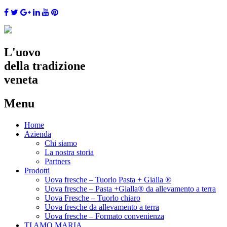
L'uovo
della tradizione
veneta
Menu
Skip
Home
to
Azienda
content
Chi siamo
La nostra storia
Partners
Prodotti
Uova fresche – Tuorlo Pasta + Gialla ®
Uova fresche – Pasta +Gialla® da allevamento a terra
Uova Fresche – Tuorlo chiaro
Uova fresche da allevamento a terra
Uova fresche – Formato convenienza
TI AMO MARIA