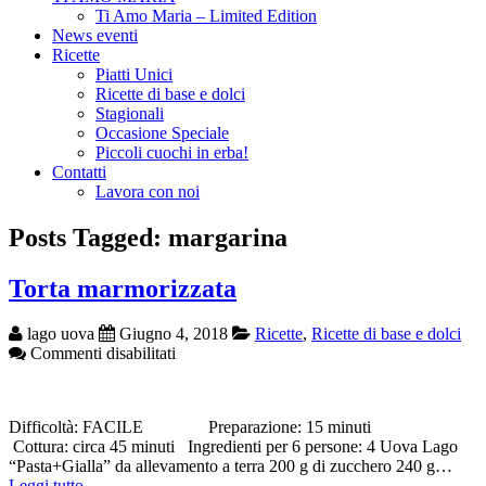
Ti Amo Maria – Limited Edition
News eventi
Ricette
Piatti Unici
Ricette di base e dolci
Stagionali
Occasione Speciale
Piccoli cuochi in erba!
Contatti
Lavora con noi
Posts Tagged: margarina
Torta marmorizzata
lago uova
Giugno 4, 2018
Ricette
,
Ricette di base e dolci
su
Commenti disabilitati
Torta
marmorizzata
Difficoltà: FACILE Preparazione: 15 minuti
Cottura: circa 45 minuti Ingredienti per 6 persone: 4 Uova Lago
“Pasta+Gialla” da allevamento a terra 200 g di zucchero 240 g…
Leggi tutto →