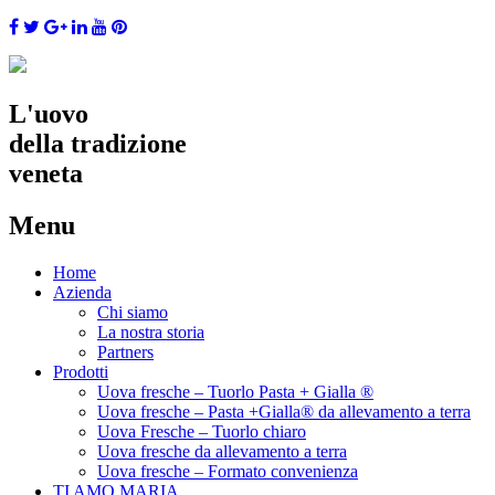
L'uovo
della tradizione
veneta
Menu
Skip
Home
to
Azienda
content
Chi siamo
La nostra storia
Partners
Prodotti
Uova fresche – Tuorlo Pasta + Gialla ®
Uova fresche – Pasta +Gialla® da allevamento a terra
Uova Fresche – Tuorlo chiaro
Uova fresche da allevamento a terra
Uova fresche – Formato convenienza
TI AMO MARIA