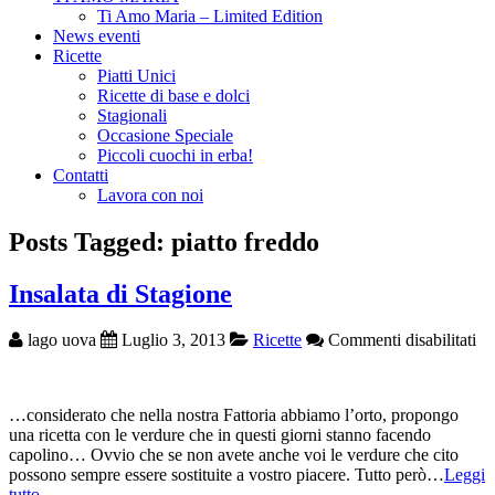
Ti Amo Maria – Limited Edition
News eventi
Ricette
Piatti Unici
Ricette di base e dolci
Stagionali
Occasione Speciale
Piccoli cuochi in erba!
Contatti
Lavora con noi
Posts Tagged: piatto freddo
Insalata di Stagione
su
lago uova
Luglio 3, 2013
Ricette
Commenti disabilitati
Ins
di
St
…considerato che nella nostra Fattoria abbiamo l’orto, propongo
una ricetta con le verdure che in questi giorni stanno facendo
capolino… Ovvio che se non avete anche voi le verdure che cito
possono sempre essere sostituite a vostro piacere. Tutto però…
Leggi
tutto →