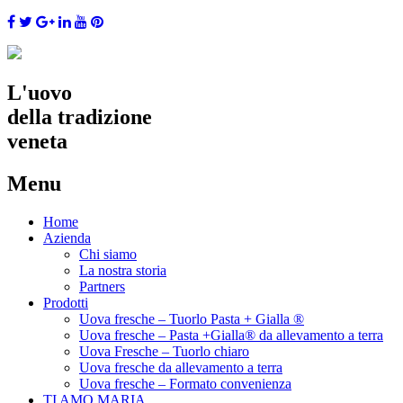
L'uovo
della tradizione
veneta
Menu
Skip
Home
to
Azienda
content
Chi siamo
La nostra storia
Partners
Prodotti
Uova fresche – Tuorlo Pasta + Gialla ®
Uova fresche – Pasta +Gialla® da allevamento a terra
Uova Fresche – Tuorlo chiaro
Uova fresche da allevamento a terra
Uova fresche – Formato convenienza
TI AMO MARIA