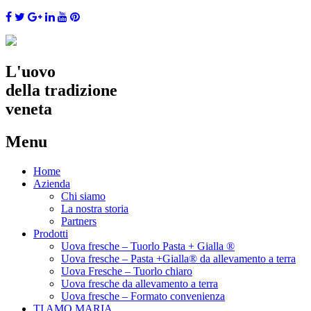
L'uovo
della tradizione
veneta
Menu
Skip
Home
to
Azienda
content
Chi siamo
La nostra storia
Partners
Prodotti
Uova fresche – Tuorlo Pasta + Gialla ®
Uova fresche – Pasta +Gialla® da allevamento a terra
Uova Fresche – Tuorlo chiaro
Uova fresche da allevamento a terra
Uova fresche – Formato convenienza
TI AMO MARIA