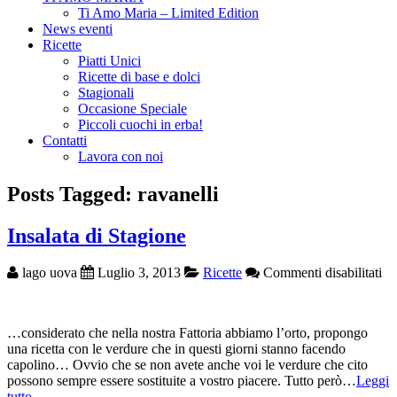
Ti Amo Maria – Limited Edition
News eventi
Ricette
Piatti Unici
Ricette di base e dolci
Stagionali
Occasione Speciale
Piccoli cuochi in erba!
Contatti
Lavora con noi
Posts Tagged: ravanelli
Insalata di Stagione
su
lago uova
Luglio 3, 2013
Ricette
Commenti disabilitati
Ins
di
St
…considerato che nella nostra Fattoria abbiamo l’orto, propongo
una ricetta con le verdure che in questi giorni stanno facendo
capolino… Ovvio che se non avete anche voi le verdure che cito
possono sempre essere sostituite a vostro piacere. Tutto però…
Leggi
tutto →