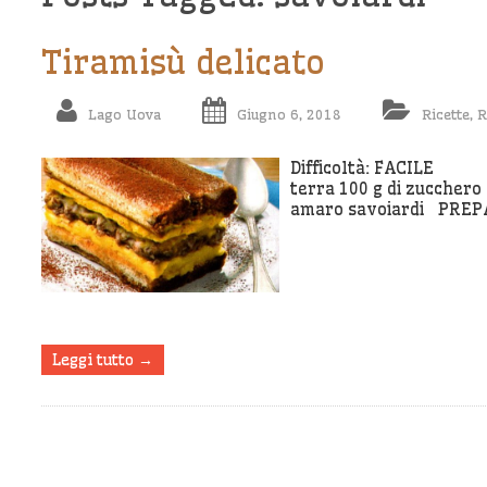
Tiramisù delicato
Lago Uova
Giugno 6, 2018
Ricette
,
R
Difficoltà: FACILE In
terra 100 g di zucchero 
amaro savoiardi PREPA
Leggi tutto →