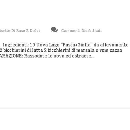
Su
icette Di Base E Dolci
Commenti Disabilitati
Tiramisù
Delicato
gredienti: 10 Uova Lago “Pasta+Gialla” da allevamento 
2 bicchierini di latte 2 bicchierini di marsala o rum cacao
RAZIONE: Rassodate le uova ed estraete…