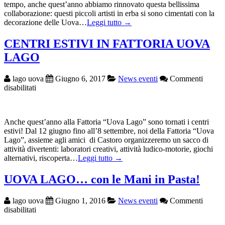
tempo, anche quest’anno abbiamo rinnovato questa bellissima
collaborazione: questi piccoli artisti in erba si sono cimentati con la
decorazione delle Uova…
Leggi tutto →
CENTRI ESTIVI IN FATTORIA UOVA
LAGO
lago uova
Giugno 6, 2017
News eventi
Commenti
su
disabilitati
CENTRI
ESTIVI
IN
Anche quest’anno alla Fattoria “Uova Lago” sono tornati i centri
FATTORIA
estivi! Dal 12 giugno fino all’8 settembre, noi della Fattoria “Uova
UOVA
Lago”, assieme agli amici di Castoro organizzeremo un sacco di
LAGO
attività divertenti: laboratori creativi, attività ludico-motorie, giochi
alternativi, riscoperta…
Leggi tutto →
UOVA LAGO… con le Mani in Pasta!
lago uova
Giugno 1, 2016
News eventi
Commenti
su
disabilitati
UOVA