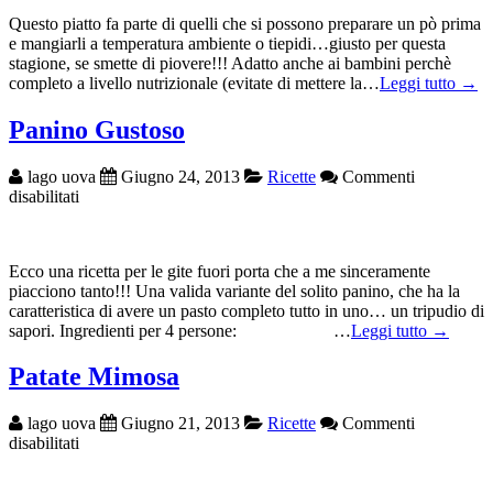
pollo
Questo piatto fa parte di quelli che si possono preparare un pò prima
e
e mangiarli a temperatura ambiente o tiepidi…giusto per questa
uova
stagione, se smette di piovere!!! Adatto anche ai bambini perchè
completo a livello nutrizionale (evitate di mettere la…
Leggi tutto →
Panino Gustoso
lago uova
Giugno 24, 2013
Ricette
Commenti
su
disabilitati
Panino
Gustoso
Ecco una ricetta per le gite fuori porta che a me sinceramente
piacciono tanto!!! Una valida variante del solito panino, che ha la
caratteristica di avere un pasto completo tutto in uno… un tripudio di
sapori. Ingredienti per 4 persone: …
Leggi tutto →
Patate Mimosa
lago uova
Giugno 21, 2013
Ricette
Commenti
su
disabilitati
Patate
Mimosa