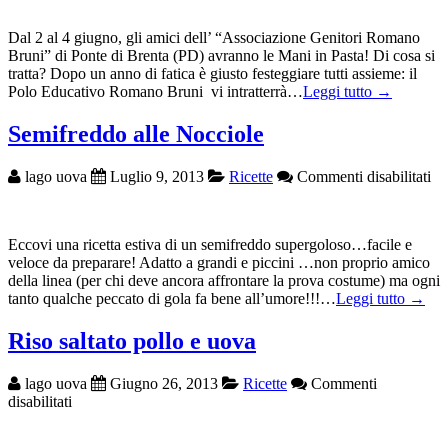
LAGO…
con
Dal 2 al 4 giugno, gli amici dell’ “Associazione Genitori Romano
le
Bruni” di Ponte di Brenta (PD) avranno le Mani in Pasta! Di cosa si
Mani
tratta? Dopo un anno di fatica è giusto festeggiare tutti assieme: il
in
Polo Educativo Romano Bruni vi intratterrà…
Leggi tutto →
Pasta!
Semifreddo alle Nocciole
su
lago uova
Luglio 9, 2013
Ricette
Commenti disabilitati
Se
all
No
Eccovi una ricetta estiva di un semifreddo supergoloso…facile e
veloce da preparare! Adatto a grandi e piccini …non proprio amico
della linea (per chi deve ancora affrontare la prova costume) ma ogni
tanto qualche peccato di gola fa bene all’umore!!!…
Leggi tutto →
Riso saltato pollo e uova
lago uova
Giugno 26, 2013
Ricette
Commenti
su
disabilitati
Riso
saltato