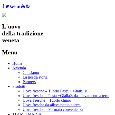
L'uovo
della tradizione
veneta
Menu
Skip
Home
to
Azienda
content
Chi siamo
La nostra storia
Partners
Prodotti
Uova fresche – Tuorlo Pasta + Gialla ®
Uova fresche – Pasta +Gialla® da allevamento a terra
Uova Fresche – Tuorlo chiaro
Uova fresche da allevamento a terra
Uova fresche – Formato convenienza
TI AMO MARIA