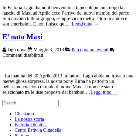
In Fattoria Lago diamo il benvenuto a 6 piccoli pulcini, dopo la
nascita di Maxi ad Aprile ecco l’arrivo dei nuovi membri del parco.
Si muovono tutti in gruppo, sempre vicini dietro la loro mamma e
son tenerissimi. E non finisce qui,…
Leggi tutto →
E’ nato Maxi
lago uova
Maggio 3, 2013
Parco natura eventi
su
Commenti disabilitati
E’
nato
Maxi
La mattina del 30 Aprile 2013 in fattoria Lago abbiamo trovato una
meravigliosa sorpresa, la nostra pony Birba ha partorito un
bellissimo cucciolo di mulo di nome Maxi. Il nome è stato
selezionato tra le liste proposte dai bambini,…
Leggi tutto →
Search
for:
Chi siamo
La nostra storia
Fattoria Didattica
Centri Estivi a Cittadella
Partners