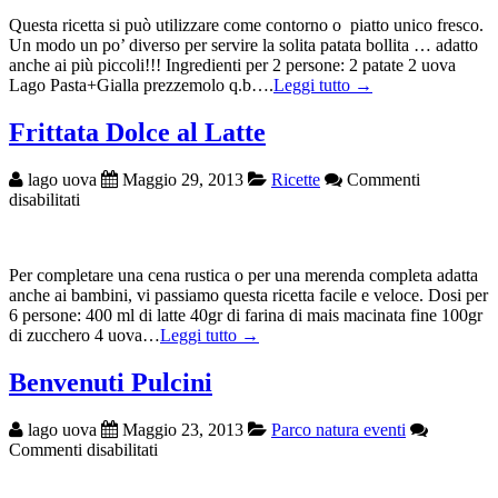
Questa ricetta si può utilizzare come contorno o piatto unico fresco.
Un modo un po’ diverso per servire la solita patata bollita … adatto
anche ai più piccoli!!! Ingredienti per 2 persone: 2 patate 2 uova
Lago Pasta+Gialla prezzemolo q.b….
Leggi tutto →
Frittata Dolce al Latte
lago uova
Maggio 29, 2013
Ricette
Commenti
su
disabilitati
Frittata
Dolce
al
Per completare una cena rustica o per una merenda completa adatta
Latte
anche ai bambini, vi passiamo questa ricetta facile e veloce. Dosi per
6 persone: 400 ml di latte 40gr di farina di mais macinata fine 100gr
di zucchero 4 uova…
Leggi tutto →
Benvenuti Pulcini
lago uova
Maggio 23, 2013
Parco natura eventi
su
Commenti disabilitati
Benvenuti
Pulcini