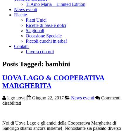
Ti Amo Maria – Limited Edition
News eventi
Ricette
Piatti Unici
Ricette di base e dolci
Stagionali
Occasione Speciale
Piccoli cuochi in erba!
Contatti
Lavora con noi
Posts Tagged: bambini
UOVA LAGO & COOPERATIVA
MARGHERITA
lago uova
Giugno 22, 2017
News eventi
Commenti
su
disabilitati
UOVA
LAGO
&
Noi di Uova Lago e gli amici della Cooperativa Margherita di
COOPERATIVA
Sandrigo stiamo ancora insieme! Nonostante sia passato diverso
MARGHERITA