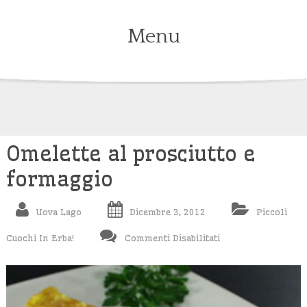
Menu
Skip
to
content
Omelette al prosciutto e
formaggio
Uova Lago
Dicembre 3, 2012
Piccoli
Su
Cuochi In Erba!
Commenti Disabilitati
Omelette
Al
Prosciutto
E