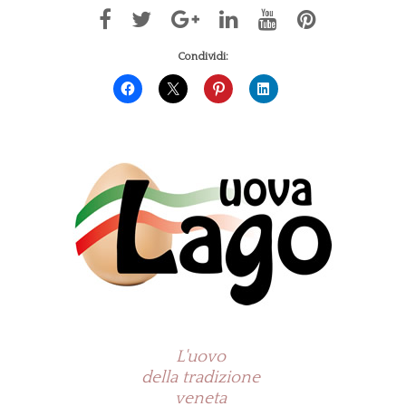
Condividi:
L'uovo
della tradizione
veneta