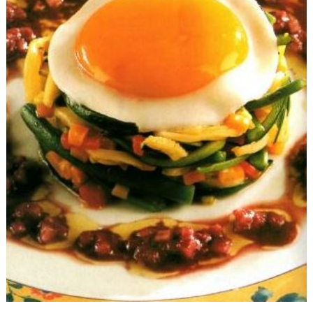
Verdure
Con
Pasta
Di
Olive