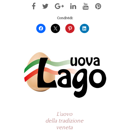
Condividi:
L'uovo
della tradizione
veneta