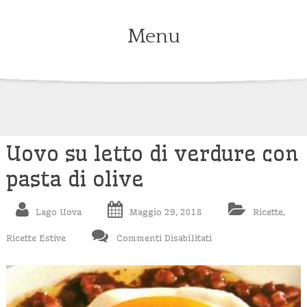
Menu
Skip
to
content
Uovo su letto di verdure con
pasta di olive
Lago Uova
Maggio 29, 2018
Ricette
,
Su
Ricette Estive
Commenti Disabilitati
Uovo
Su
Letto
Di