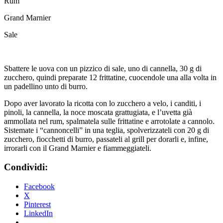
Rum
Grand Marnier
Sale
Sbattere le uova con un pizzico di sale, uno di cannella, 30 g di
zucchero, quindi preparate 12 frittatine, cuocendole una alla volta in
un padellino unto di burro.
Dopo aver lavorato la ricotta con lo zucchero a velo, i canditi, i
pinoli, la cannella, la noce moscata grattugiata, e l’uvetta già
ammollata nel rum, spalmatela sulle frittatine e arrotolate a cannolo.
Sistemate i “cannoncelli” in una teglia, spolverizzateli con 20 g di
zucchero, fiocchetti di burro, passateli al grill per dorarli e, infine,
irrorarli con il Grand Marnier e fiammeggiateli.
Condividi:
Facebook
X
Pinterest
LinkedIn