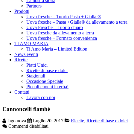
La nostra storia
Partners
Prodotti
Uova fresche – Tuorlo Pasta + Gialla ®
Uova fresche – Pasta +Gialla® da allevamento a terra
Uova Fresche – Tuorlo chiaro
Uova fresche da allevamento a terra
Uova fresche – Formato convenienza
TI AMO MARIA
Ti Amo Maria – Limited Edition
News eventi
Ricette
Piatti Unici
Ricette di base e dolci
Stagionali
Occasione Speciale
Piccoli cuochi in erba!
Contatti
Lavora con noi
Cannoncelli flambé
lago uova
Luglio 20, 2017
Ricette
,
Ricette di base e dolci
su
Commenti disabilitati
Cannoncelli