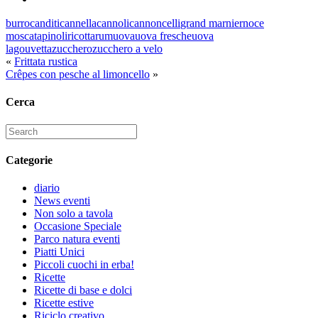
burro
canditi
cannella
cannoli
cannoncelli
grand marnier
noce
moscata
pinoli
ricotta
rum
uova
uova fresche
uova
lago
uvetta
zucchero
zucchero a velo
«
Frittata rustica
Crêpes con pesche al limoncello
»
Cerca
Search
for:
Categorie
diario
News eventi
Non solo a tavola
Occasione Speciale
Parco natura eventi
Piatti Unici
Piccoli cuochi in erba!
Ricette
Ricette di base e dolci
Ricette estive
Riciclo creativo