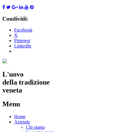
Condividi:
Facebook
X
Pinterest
LinkedIn
L'uovo
della tradizione
veneta
Menu
Skip
Home
to
Azienda
content
Chi siamo