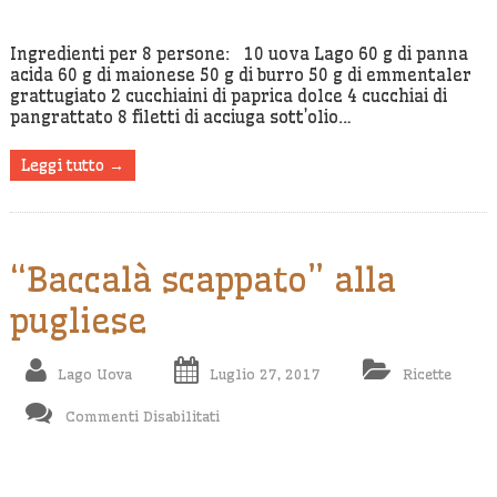
E
Gratinate
Ingredienti per 8 persone: 10 uova Lago 60 g di panna
acida 60 g di maionese 50 g di burro 50 g di emmentaler
All’acciuga
grattugiato 2 cucchiaini di paprica dolce 4 cucchiai di
pangrattato 8 filetti di acciuga sott’olio…
Leggi tutto →
“Baccalà scappato” alla
pugliese
Lago Uova
Luglio 27, 2017
Ricette
Su
Commenti Disabilitati
“Baccalà
Scappato”
Alla