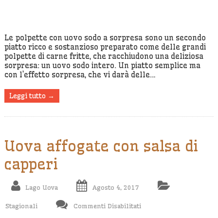
Con
Uovo
Sodo
Le polpette con uovo sodo a sorpresa sono un secondo
piatto ricco e sostanzioso preparato come delle grandi
A
polpette di carne fritte, che racchiudono una deliziosa
Sorpresa
sorpresa: un uovo sodo intero. Un piatto semplice ma
con l’effetto sorpresa, che vi darà delle…
Leggi tutto →
Uova affogate con salsa di
capperi
Lago Uova
Agosto 4, 2017
Su
Stagionali
Commenti Disabilitati
Uova