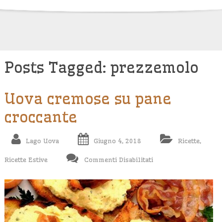
Skip
to
content
Posts Tagged: prezzemolo
Uova cremose su pane
croccante
Lago Uova
Giugno 4, 2018
Ricette
,
Su
Ricette Estive
Commenti Disabilitati
Uova
Cremose
Su
Pane
Croccante