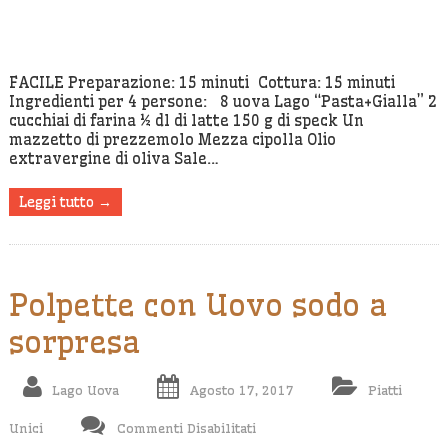
Crêpes
Aromatiche
Allo
Speck
FACILE Preparazione: 15 minuti Cottura: 15 minuti
Ingredienti per 4 persone: 8 uova Lago “Pasta+Gialla” 2
cucchiai di farina ½ dl di latte 150 g di speck Un
mazzetto di prezzemolo Mezza cipolla Olio
extravergine di oliva Sale…
Leggi tutto →
Polpette con Uovo sodo a
sorpresa
Lago Uova
Agosto 17, 2017
Piatti
Su
Unici
Commenti Disabilitati
Polpette