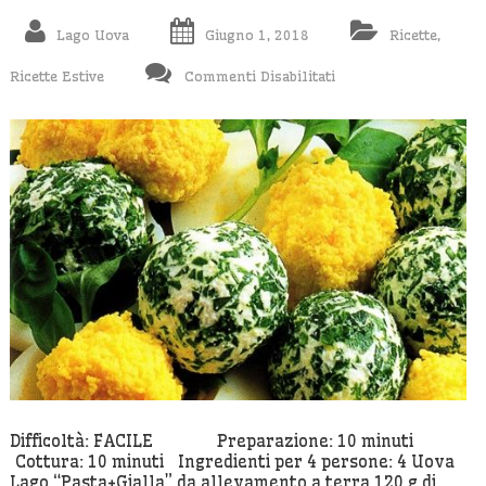
Lago Uova
Giugno 1, 2018
Ricette
,
Su
Ricette Estive
Commenti Disabilitati
“Pois”
Di
Uova
Difficoltà: FACILE Preparazione: 10 minuti
Cottura: 10 minuti Ingredienti per 4 persone: 4 Uova
Lago “Pasta+Gialla” da allevamento a terra 120 g di