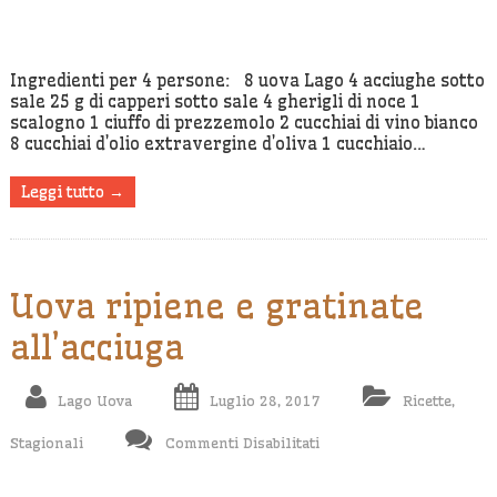
Affogate
Con
Salsa
Ingredienti per 4 persone: 8 uova Lago 4 acciughe sotto
sale 25 g di capperi sotto sale 4 gherigli di noce 1
Di
scalogno 1 ciuffo di prezzemolo 2 cucchiai di vino bianco
Capperi
8 cucchiai d’olio extravergine d’oliva 1 cucchiaio…
Leggi tutto →
Uova ripiene e gratinate
all’acciuga
Lago Uova
Luglio 28, 2017
Ricette
,
Su
Stagionali
Commenti Disabilitati
Uova
Ripiene