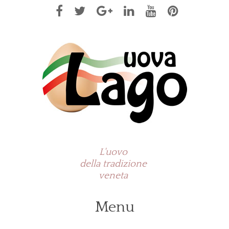
L'uovo
della tradizione
veneta
Menu