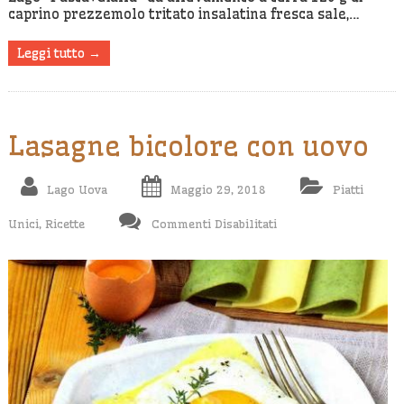
caprino prezzemolo tritato insalatina fresca sale,…
Leggi tutto →
Lasagne bicolore con uovo
Lago Uova
Maggio 29, 2018
Piatti
Su
Unici
,
Ricette
Commenti Disabilitati
Lasagne
Bicolore
Con
Uovo