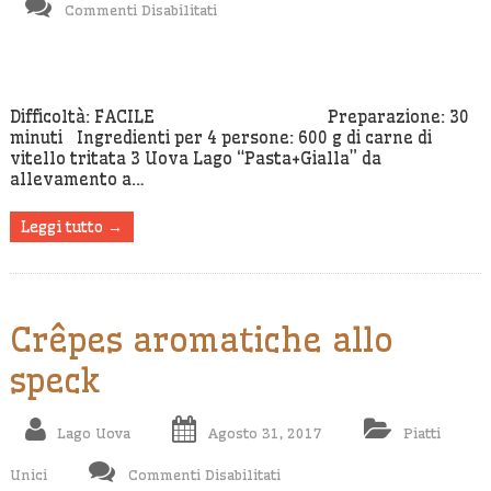
Su
Commenti Disabilitati
Crocchette
Allo
Zenzero
Difficoltà: FACILE Preparazione: 30
minuti Ingredienti per 4 persone: 600 g di carne di
vitello tritata 3 Uova Lago “Pasta+Gialla” da
allevamento a…
Leggi tutto →
Crêpes aromatiche allo
speck
Lago Uova
Agosto 31, 2017
Piatti
Su
Unici
Commenti Disabilitati