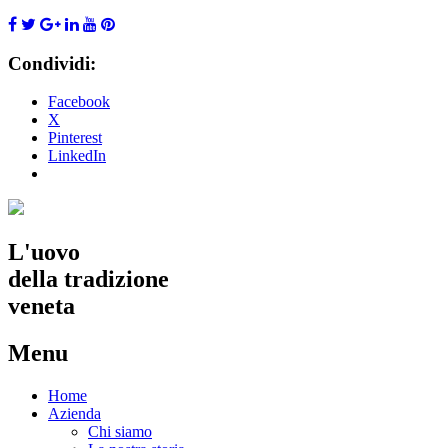
Condividi:
Facebook
X
Pinterest
LinkedIn
L'uovo
della tradizione
veneta
Menu
Skip
Home
to
Azienda
content
Chi siamo