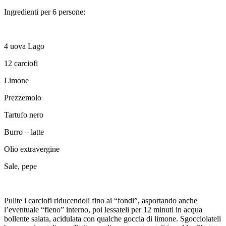
n
Ingredienti per 6 persone:
c
4 uova Lago
12 carciofi
Limone
Prezzemolo
Tartufo nero
Burro – latte
Olio extravergine
Sale, pepe
Pulite i carciofi riducendoli fino ai “fondi”, asportando anche
l’eventuale “fieno” interno, poi lessateli per 12 minuti in acqua
bollente salata, acidulata con qualche goccia di limone. Sgocciolateli