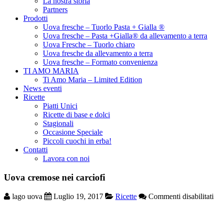
La nostra storia
Partners
Prodotti
Uova fresche – Tuorlo Pasta + Gialla ®
Uova fresche – Pasta +Gialla® da allevamento a terra
Uova Fresche – Tuorlo chiaro
Uova fresche da allevamento a terra
Uova fresche – Formato convenienza
TI AMO MARIA
Ti Amo Maria – Limited Edition
News eventi
Ricette
Piatti Unici
Ricette di base e dolci
Stagionali
Occasione Speciale
Piccoli cuochi in erba!
Contatti
Lavora con noi
Uova cremose nei carciofi
s
lago uova
Luglio 19, 2017
Ricette
Commenti disabilitati
U
c