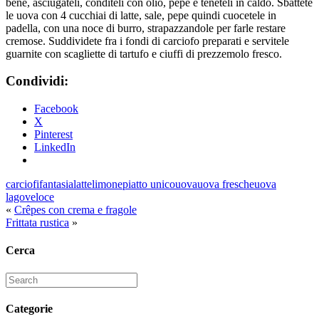
bene, asciugateli, conditeli con olio, pepe e teneteli in caldo. Sbattete
le uova con 4 cucchiai di latte, sale, pepe quindi cuocetele in
padella, con una noce di burro, strapazzandole per farle restare
cremose. Suddividete fra i fondi di carciofo preparati e servitele
guarnite con scagliette di tartufo e ciuffi di prezzemolo fresco.
Condividi:
Facebook
X
Pinterest
LinkedIn
carciofi
fantasia
latte
limone
piatto unico
uova
uova fresche
uova
lago
veloce
«
Crêpes con crema e fragole
Frittata rustica
»
Cerca
Search
for:
Categorie