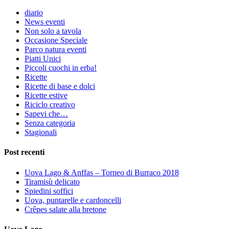
diario
News eventi
Non solo a tavola
Occasione Speciale
Parco natura eventi
Piatti Unici
Piccoli cuochi in erba!
Ricette
Ricette di base e dolci
Ricette estive
Riciclo creativo
Sapevi che…
Senza categoria
Stagionali
Post recenti
Uova Lago & Anffas – Torneo di Burraco 2018
Tiramisù delicato
Spiedini soffici
Uova, puntarelle e cardoncelli
Crêpes salate alla bretone