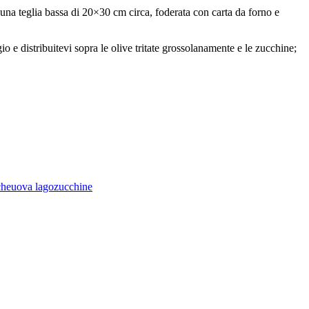
in una teglia bassa di 20×30 cm circa, foderata con carta da forno e
gio e distribuitevi sopra le olive tritate grossolanamente e le zucchine;
che
uova lago
zucchine