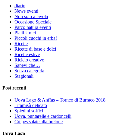
diario
News eventi
Non solo a tavola
Occasione Speciale
Parco natura eventi
Piatti Unici
Piccoli cuochi in erba!
Ricette
Ricette di base e dolci
Ricette estive
Riciclo creativo
Sapevi che…
Senza categoria
Stagionali
Post recenti
Uova Lago & Anffas – Torneo di Burraco 2018
Tiramisù delicato
Spiedini soffici
Uova, puntarelle e cardoncelli
Crêpes salate alla bretone
Uova Lago