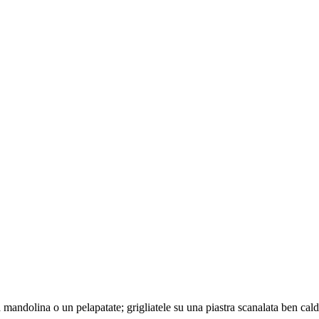
con
caprino
e
zucchine
a mandolina o un pelapatate; grigliatele su una piastra scanalata ben cald