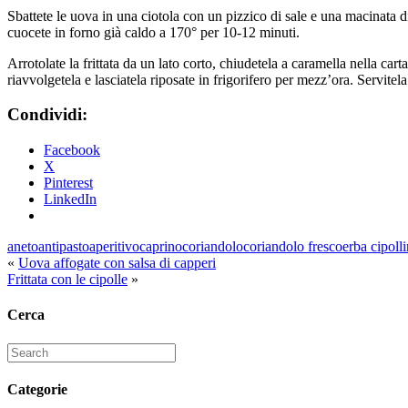
Sbattete le uova in una ciotola con un pizzico di sale e una macinata di
cuocete in forno già caldo a 170° per 10-12 minuti.
Arrotolate la frittata da un lato corto, chiudetela a caramella nella cart
riavvolgetela e lasciatela riposate in frigorifero per mezz’ora. Servitela 
Condividi:
Facebook
X
Pinterest
LinkedIn
aneto
antipasto
aperitivo
caprino
coriandolo
coriandolo fresco
erba cipoll
«
Uova affogate con salsa di capperi
Frittata con le cipolle
»
Cerca
Search
for:
Categorie