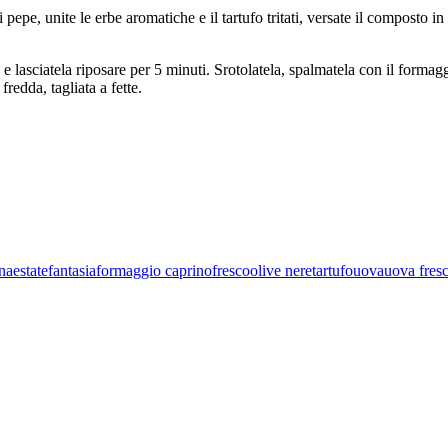
 pepe, unite le erbe aromatiche e il tartufo tritati, versate il composto 
a e lasciatela riposare per 5 minuti. Srotolatela, spalmatela con il formag
fredda, tagliata a fette.
ina
estate
fantasia
formaggio caprino
fresco
olive nere
tartufo
uova
uova fres