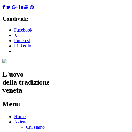
Condividi:
Facebook
X
Pinterest
LinkedIn
L'uovo
della tradizione
veneta
Menu
Skip
Home
to
Azienda
content
Chi siamo