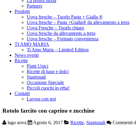
La nostra storia
Partners
Prodotti
Uova fresche – Tuorlo Pasta + Gialla ®
Uova fresche – Pasta +Gialla® da allevamento a terra
Uova Fresche – Tuorlo chiaro
Uova fresche da allevamento a terra
Uova fresche – Formato convenienza
TI AMO MARIA
Ti Amo Maria – Limited Edition
News eventi
Ricette
Piatti Unici
Ricette di base e dolci
Stagionali
Occasione Speciale
Piccoli cuochi in erba!
Contatti
Lavora con noi
Rotolo farcito con caprino e zucchine
lago uova
Agosto 6, 2017
Ricette
,
Stagionali
Commenti dis