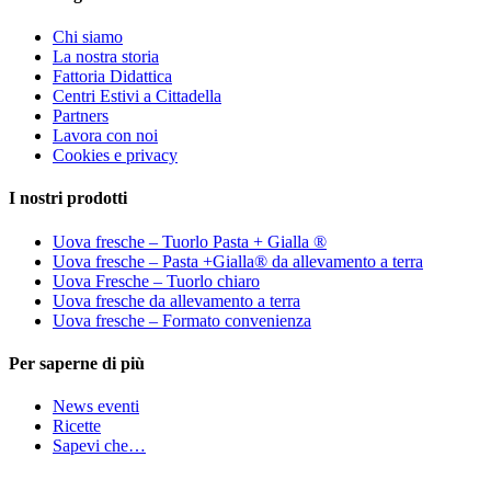
Chi siamo
La nostra storia
Fattoria Didattica
Centri Estivi a Cittadella
Partners
Lavora con noi
Cookies e privacy
I nostri prodotti
Uova fresche – Tuorlo Pasta + Gialla ®
Uova fresche – Pasta +Gialla® da allevamento a terra
Uova Fresche – Tuorlo chiaro
Uova fresche da allevamento a terra
Uova fresche – Formato convenienza
Per saperne di più
News eventi
Ricette
Sapevi che…