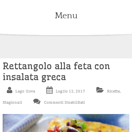
Menu
Skip
to
content
Rettangolo alla feta con
insalata greca
Lago Uova
Luglio 12, 2017
Ricette
,
Su
Stagionali
Commenti Disabilitati
Rettangolo
Alla
Feta
Con