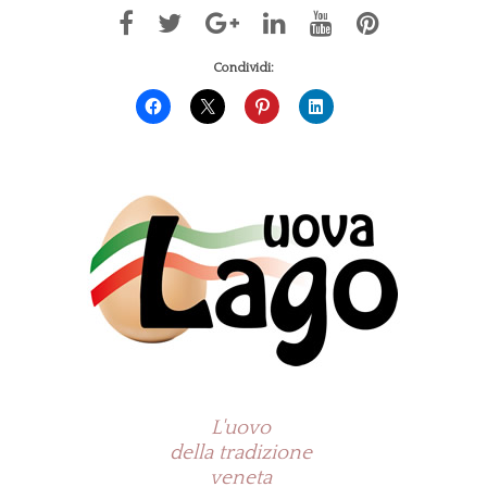
Condividi:
L'uovo
della tradizione
veneta