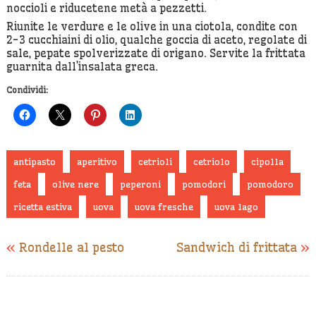
noccioli e riducetene metà a pezzetti.
Riunite le verdure e le olive in una ciotola, condite con
2-3 cucchiaini di olio, qualche goccia di aceto, regolate di
sale, pepate spolverizzate di origano. Servite la frittata
guarnita dall’insalata greca.
Condividi:
antipasto
aperitivo
cetrioli
cetriolo
cipolla
feta
olive nere
peperoni
pomodori
pomodoro
ricetta estiva
uova
uova fresche
uova lago
«
Rondelle al pesto
Sandwich di frittata
»