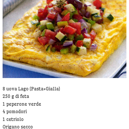
Insalata
Greca
8 uova Lago (Pasta+Gialla)
250 g di feta
1 peperone verde
4 pomodori
1 cetriolo
Origano secco